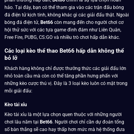
hảo. Tại đây, bạn có thể tham gia vào các trận đấu bóng
đá điện tử kịch tính, không khác gì các giải đấu thật. Ngoài
bóng đá điện tử,
Bet66
còn mang đến cho người chơi cơ
hội thử sức với các tựa game đình đám như Liên Quân,
Free Fire, PUBG, CS:GO và nhiều trò chơi hấp dẫn khác.
Các loại kèo thể thao Bet66 hấp dẫn không thể
bỏ lỡ
Khách hàng không chỉ được thưởng thức các giải đấu lớn
nhỏ toàn cầu mà còn có thể tăng phần hưng phấn với
những kèo cược thú vị. Đây là 3 loại kèo luôn có mặt trong
mỗi giải đấu:
Kèo tài xỉu
Kèo tài xỉu là một lựa chọn quen thuộc với những người
chơi lâu năm tại
Bet66
. Người chơi chỉ cần dự đoán tổng
số bàn thắng sẽ cao hay thấp hơn mức mà hệ thống đưa