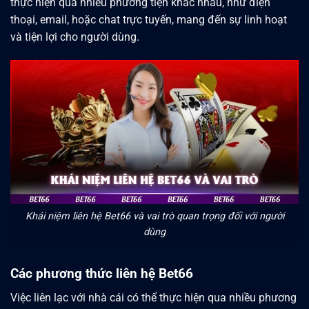
thực hiện qua nhiều phương tiện khác nhau, như điện
thoại, email, hoặc chat trực tuyến, mang đến sự linh hoạt
và tiện lợi cho người dùng.
Khái niệm liên hệ Bet66 và vai trò quan trọng đối với người
dùng
Các phương thức liên hệ Bet66
Việc liên lạc với nhà cái có thể thực hiện qua nhiều phương