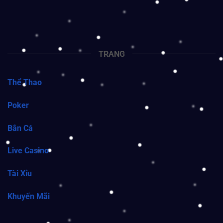
TRANG
Thể Thao
Poker
Bắn Cá
Live Casino
Tài Xỉu
Khuyến Mãi