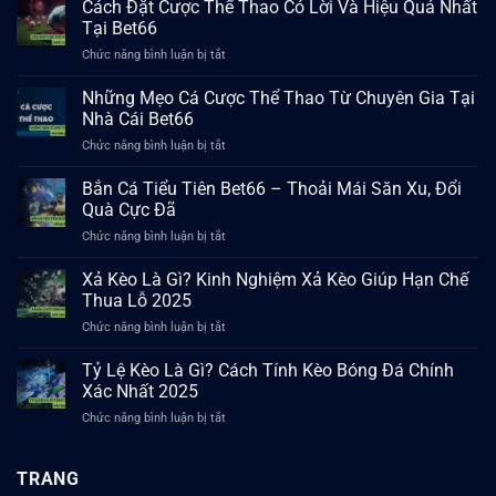
Cách Đặt Cược Thể Thao Có Lời Và Hiệu Quả Nhất
Tại Bet66
Chức năng bình luận bị tắt
ở
Cách
Đặt
Những Mẹo Cá Cược Thể Thao Từ Chuyên Gia Tại
Cược
Nhà Cái Bet66
Thể
Chức năng bình luận bị tắt
ở
Thao
Những
Có
Mẹo
Bắn Cá Tiểu Tiên Bet66 – Thoải Mái Săn Xu, Đổi
Lời
Cá
Và
Quà Cực Đã
Cược
Hiệu
Chức năng bình luận bị tắt
ở
Thể
Quả
Bắn
Thao
Nhất
Cá
Xả Kèo Là Gì? Kinh Nghiệm Xả Kèo Giúp Hạn Chế
Từ
Tại
Tiểu
Chuyên
Thua Lỗ 2025
Bet66
Tiên
Gia
Chức năng bình luận bị tắt
ở
Bet66
Tại
Xả
–
Nhà
Kèo
Tỷ Lệ Kèo Là Gì? Cách Tính Kèo Bóng Đá Chính
Thoải
Cái
Là
Mái
Xác Nhất 2025
Bet66
Gì?
Săn
Chức năng bình luận bị tắt
ở
Kinh
Xu,
Tỷ
Nghiệm
Đổi
Lệ
Xả
Quà
Kèo
TRANG
Kèo
Cực
Là