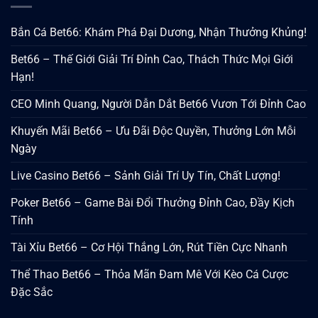
Giúp
Đã
Gì?
Hạn
Cách
Chế
Bắn Cá Bet66: Khám Phá Đại Dương, Nhận Thưởng Khủng!
Tính
Thua
Kèo
Lỗ
Bet66 – Thế Giới Giải Trí Đỉnh Cao, Thách Thức Mọi Giới
Bóng
2025
Đá
Hạn!
Chính
Xác
CEO Minh Quang, Người Dẫn Dắt Bet66 Vươn Tới Đỉnh Cao
Nhất
2025
Khuyến Mãi Bet66 – Ưu Đãi Độc Quyền, Thưởng Lớn Mỗi
Ngày
Live Casino Bet66 – Sảnh Giải Trí Uy Tín, Chất Lượng!
Poker Bet66 – Game Bài Đổi Thưởng Đỉnh Cao, Đầy Kịch
Tính
Tài Xỉu Bet66 – Cơ Hội Thắng Lớn, Rút Tiền Cực Nhanh
Thể Thao Bet66 – Thỏa Mãn Đam Mê Với Kèo Cá Cược
Đặc Sắc