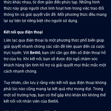
thức khác nhau, từ đơn giản đến phức tạp. Những hình
thức này giúp người chơi linh hoạt hơn trong việc trao đổi
thông tin và giải quyết vấn đề. Mỗi phương thức đều mang
lại sự tiện lợi riêng biệt cho người sử dụng.
Kết nối qua điện thoại
Liên lạc qua điện thoại là một phương thức phổ biến giúp
giải quyết nhanh chóng các vấn đề liên quan đến cá cược
trực tuyến. Với
Bet66
, bạn chỉ cần gọi đến số điện thoại hỗ
trợ của họ. Khi kết nối, bạn sẽ được đội ngũ chăm sóc
khách hàng tận tình hỗ trợ và giải quyết mọi thắc mắc một
cách nhanh chóng.
Tuy nhiên, cần lưu ý rằng việc kết nối qua điện thoại không
phải lúc nào cũng mang lại kết quả như mong đợi. Trong
một số trường hợp, bạn có thể gặp khó khăn khi không thể
kết nối với nhân viên của Bet66.